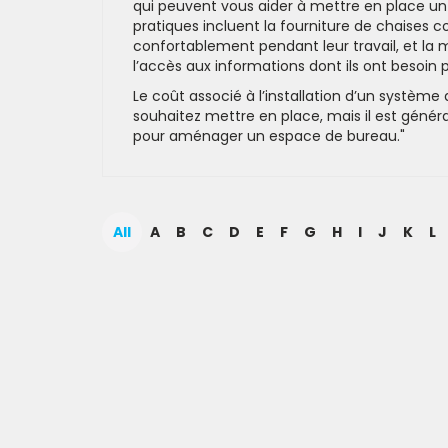
qui peuvent vous aider à mettre en place un
pratiques incluent la fourniture de chaises 
confortablement pendant leur travail, et la m
l’accès aux informations dont ils ont besoin
Le coût associé à l’installation d’un syst
souhaitez mettre en place, mais il est géné
pour aménager un espace de bureau."
All
A
B
C
D
E
F
G
H
I
J
K
L