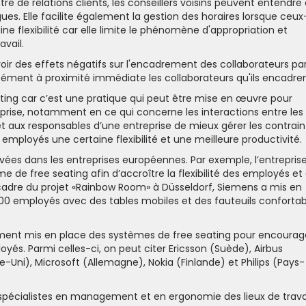
e de relations clients, les conseillers voisins peuvent entendre 
ues. Elle facilite également la gestion des horaires lorsque ceux
ne flexibilité car elle limite le phénomène d'appropriation et
vail.
ir des effets négatifs sur l'encadrement des collaborateurs pa
cément à proximité immédiate les collaborateurs qu'ils encadren
ating car c’est une pratique qui peut être mise en œuvre pour
reprise, notamment en ce qui concerne les interactions entre les
 aux responsables d’une entreprise de mieux gérer les contrain
ux employés une certaine flexibilité et une meilleure productivité.
uvées dans les entreprises européennes. Par exemple, l’entrepris
de free seating afin d’accroître la flexibilité des employés et
cadre du projet «Rainbow Room» à Düsseldorf, Siemens a mis en
00 employés avec des tables mobiles et des fauteuils confortab
ment mis en place des systèmes de free seating pour encourag
loyés. Parmi celles-ci, on peut citer Ericsson (Suède), Airbus
Uni), Microsoft (Allemagne), Nokia (Finlande) et Philips (Pays-
spécialistes en management et en ergonomie des lieux de trava