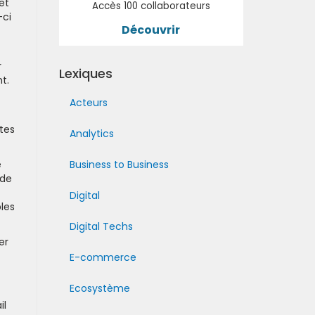
et
Accès 100 collaborateurs
-ci
Découvrir
r
Lexiques
t.
Acteurs
tes
Analytics
e
Business to Business
 de
Digital
les
Digital Techs
er
E-commerce
Ecosystème
il