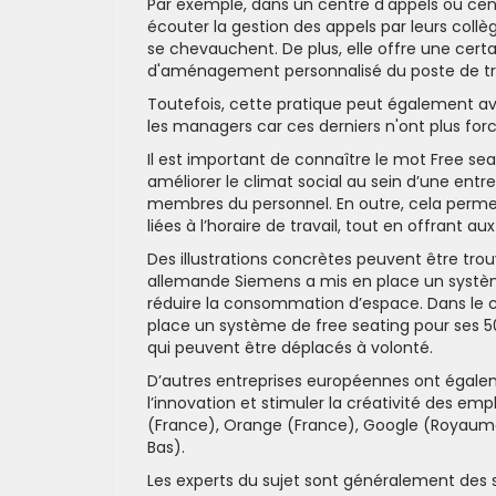
Par exemple, dans un centre d'appels ou centr
écouter la gestion des appels par leurs collèg
se chevauchent. De plus, elle offre une certai
d'aménagement personnalisé du poste de tra
Toutefois, cette pratique peut également avo
les managers car ces derniers n'ont plus for
Il est important de connaître le mot Free se
améliorer le climat social au sein d’une ent
membres du personnel. En outre, cela permet
liées à l’horaire de travail, tout en offrant a
Des illustrations concrètes peuvent être tro
allemande Siemens a mis en place un système 
réduire la consommation d’espace. Dans le 
place un système de free seating pour ses 5
qui peuvent être déplacés à volonté.
D’autres entreprises européennes ont égale
l’innovation et stimuler la créativité des emp
(France), Orange (France), Google (Royaume-
Bas).
Les experts du sujet sont généralement des 