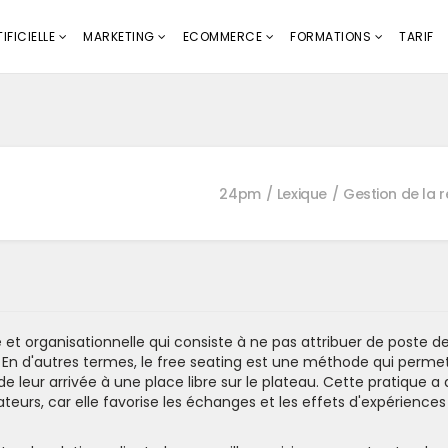
IFICIELLE
MARKETING
ECOMMERCE
FORMATIONS
TARIF
24pm
Lexique
Gestion de la r
 et organisationnelle qui consiste à ne pas attribuer de poste d
r. En d'autres termes, le free seating est une méthode qui perme
 de leur arrivée à une place libre sur le plateau. Cette pratique a
rateurs, car elle favorise les échanges et les effets d'expériences