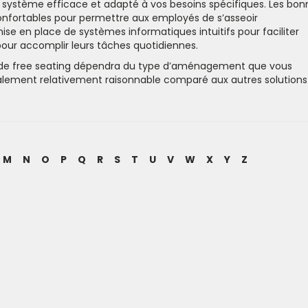
 système efficace et adapté à vos besoins spécifiques. Les bon
confortables pour permettre aux employés de s’asseoir
ise en place de systèmes informatiques intuitifs pour faciliter
 pour accomplir leurs tâches quotidiennes.
ème de free seating dépendra du type d’aménagement que vous
ralement relativement raisonnable comparé aux autres solutions
M
N
O
P
Q
R
S
T
U
V
W
X
Y
Z