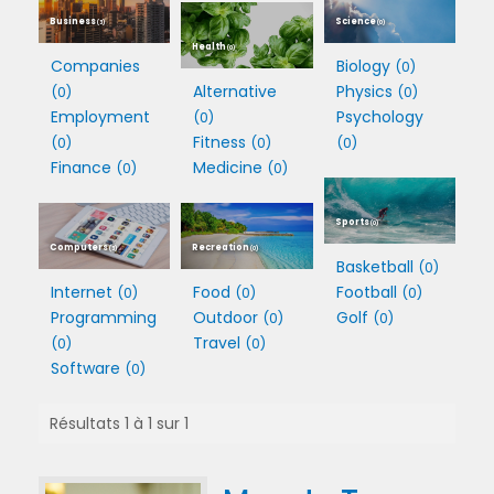
Business
Science
(3)
(0)
Health
(0)
Companies
Biology
(0)
Alternative
Physics
(0)
(0)
Employment
Psychology
(0)
Fitness
(0)
(0)
(0)
Finance
Medicine
(0)
(0)
Sports
(0)
Computers
Recreation
(3)
(0)
Basketball
(0)
Internet
Food
Football
(0)
(0)
(0)
Programming
Outdoor
Golf
(0)
(0)
Travel
(0)
(0)
Software
(0)
Résultats 1 à 1 sur 1