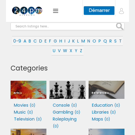
0-9
A
B
C
D
E
F
G
H
I
J
K
L
M
N
O
P
Q
R
S
T
U
V
W
X
Y
Z
Categories
Arts
Games
Reference
(3)
(0)
(0)
Movies
Console
Education
(0)
(0)
(0)
Music
Gambling
Libraries
(0)
(0)
(0)
Television
Roleplaying
Maps
(0)
(0)
(0)