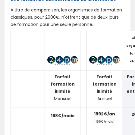
A titre de comparaison, les organismes de formation
classiques, pour 2000€, n'offrent que de deux jours
de formation pour une seule personne.
C
orga
fo
cl
Forfait
Forfait
For
formation
formation
i
illimité
illimité
ent
Mensuel
Annuel
1992€/an
2
198€/mois
(166€/mois)