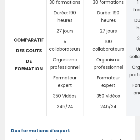
30 formations
30 formations
1
fo
Durée: 190
Durée: 190
heures
heures
Du
h
27 jours
27 jours
2
COMPARATIF
5
100
collaborateurs
collaborateurs
U
DES COUTS
coll
Organisme
Organisme
DE
professionnel
professionnel
Org
FORMATION
prof
Formateur
Formateur
expert
expert
Fo
an
350 Vidéos
350 Vidéos
24h/24
24h/24
Des formations d'expert