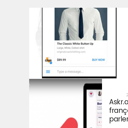
Askr.a
frança
parle