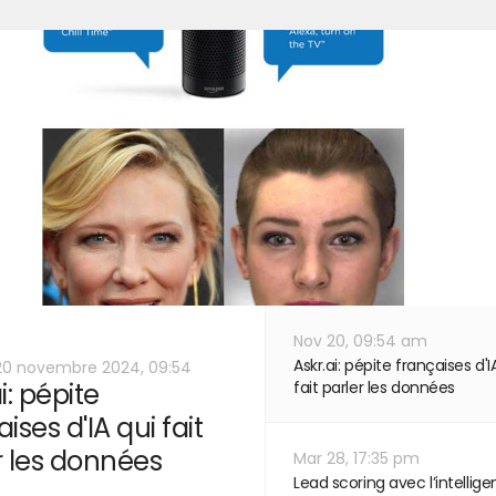
Nov 20, 09:54 am
Askr.ai: pépite françaises d'I
20 novembre 2024, 09:54
i: pépite
fait parler les données
ises d'IA qui fait
r les données
Mar 28, 17:35 pm
Lead scoring avec l’intellig