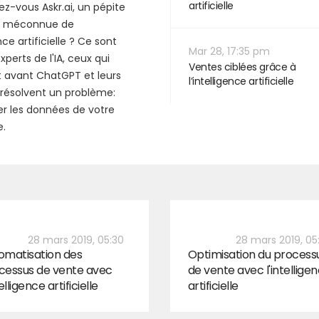
artificielle
z-vous Askr.ai, un pépite
e méconnue de
ence artificielle ? Ce sont
Mar 28, 17:35 pm
xperts de l'IA, ceux qui
Ventes ciblées grâce à
t avant ChatGPT et leurs
l’intelligence artificielle
 résolvent un problème:
ler les données de votre
e.
28 mars 2019, 05:30
28 mars 2019, 05
omatisation des
Optimisation du process
cessus de vente avec
de vente avec l'intellige
telligence artificielle
artificielle