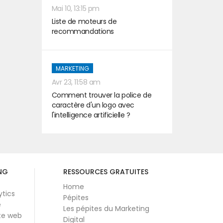
Mai 10, 13:15 pm
Liste de moteurs de
recommandations
MARKETING
Avr 23, 11:58 am
Comment trouver la police de
caractère d'un logo avec
l'intelligence artificielle ?
NG
RESSOURCES GRATUITES
Home
ytics
Pépites
e
Les pépites du Marketing
te web
Digital