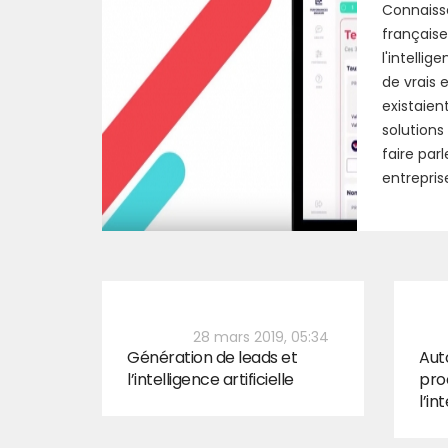
Connaisse
français
l'intellig
de vrais e
existaien
solutions
faire par
entrepris
28 mars 2019, 05:34
Génération de leads et
Aut
l’intelligence artificielle
pro
l’in