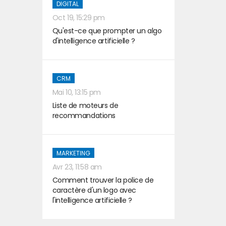
DIGITAL
Oct 19, 15:29 pm
Qu'est-ce que prompter un algo
d'intelligence artificielle ?
CRM
Mai 10, 13:15 pm
Liste de moteurs de
recommandations
MARKETING
Avr 23, 11:58 am
Comment trouver la police de
caractère d'un logo avec
l'intelligence artificielle ?