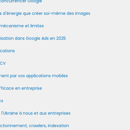
 concurrencer Google
s d'énergie que créer soi-même des images
, mécanisme et limites
misation dans Google Ads en 2025
ications
 CV
tement par vos applications mobiles
fficace en entreprise
cs
'Ukraine à nous et aux entreprises
nctionnement, crawlers, indexation