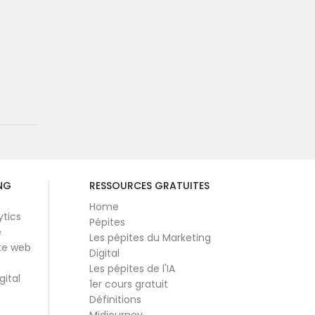
NG
RESSOURCES GRATUITES
Home
ytics
Pépites
e
Les pépites du Marketing
te web
Digital
Les pépites de l'IA
gital
1er cours gratuit
Définitions