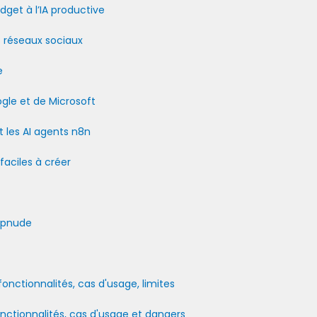
dget à l’IA productive
 réseaux sociaux
e
gle et de Microsoft
t les AI agents n8n
faciles à créer
eepnude
onctionnalités, cas d'usage, limites
nctionnalités, cas d'usage et dangers