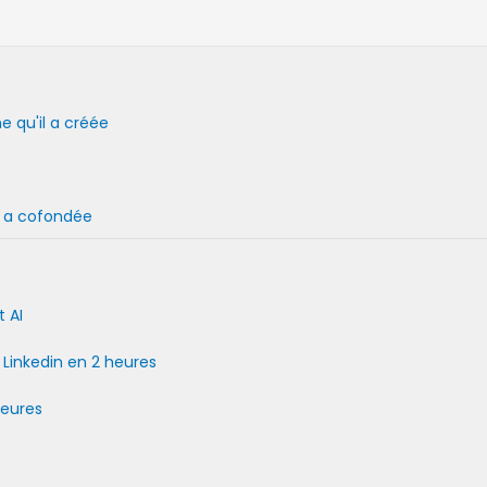
e qu'il a créée
l a cofondée
t AI
Linkedin en 2 heures
heures