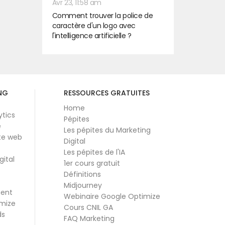
Avr 23, 11:58 am
Comment trouver la police de
caractère d'un logo avec
l'intelligence artificielle ?
NG
RESSOURCES GRATUITES
Home
ytics
Pépites
e
Les pépites du Marketing
te web
Digital
Les pépites de l'IA
gital
1er cours gratuit
Définitions
Midjourney
ment
Webinaire Google Optimize
mize
Cours CNIL GA
ds
FAQ Marketing