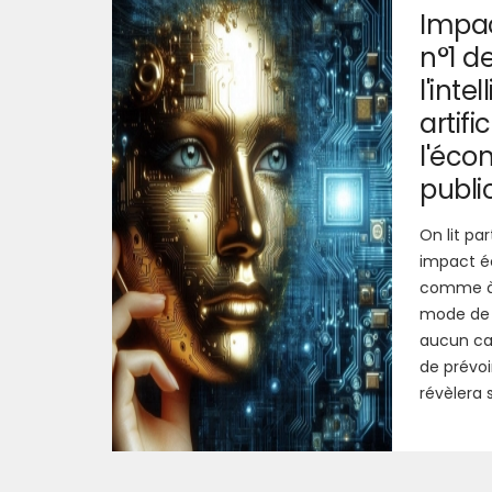
Impa
n°1 d
l'inte
artific
l'éco
public
On lit par
impact 
comme à 
mode de l
aucun ca
de prévoir
révèlera 