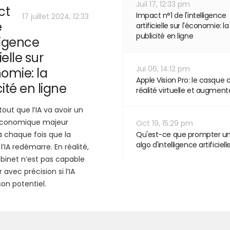
Juil 17, 12:33 pm
ct
Impact n°1 de l'intelligence
17 juillet 2024, 12:33
e
artificielle sur l'économie: la
publicité en ligne
lligence
ielle sur
Jui 06, 14:12 pm
nomie: la
Apple Vision Pro: le casque 
ité en ligne
réalité virtuelle et augmen
tout que l’IA va avoir un
économique majeur
Oct 19, 15:29 pm
chaque fois que la
Qu'est-ce que prompter u
algo d'intelligence artificiell
’IA redémarre. En réalité,
binet n’est pas capable
 avec précision si l’IA
son potentiel.