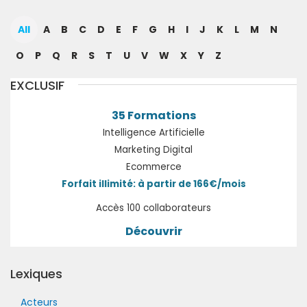
All
A
B
C
D
E
F
G
H
I
J
K
L
M
N
O
P
Q
R
S
T
U
V
W
X
Y
Z
EXCLUSIF
35 Formations
Intelligence Artificielle
Marketing Digital
Ecommerce
Forfait illimité: à partir de 166€/mois
Accès 100 collaborateurs
Découvrir
Lexiques
Acteurs