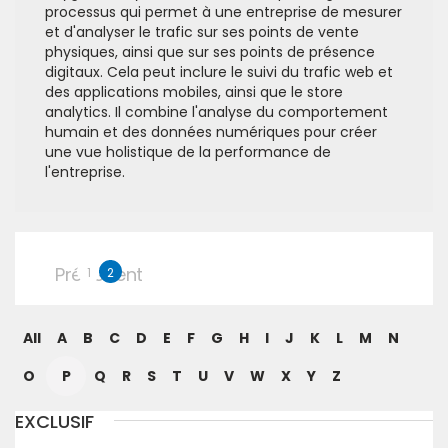
processus qui permet à une entreprise de mesurer
et d'analyser le trafic sur ses points de vente
physiques, ainsi que sur ses points de présence
digitaux. Cela peut inclure le suivi du trafic web et
des applications mobiles, ainsi que le store
analytics. Il combine l'analyse du comportement
humain et des données numériques pour créer
une vue holistique de la performance de
l'entreprise.
Précédent
1
2
All
A
B
C
D
E
F
G
H
I
J
K
L
M
N
O
P
Q
R
S
T
U
V
W
X
Y
Z
EXCLUSIF