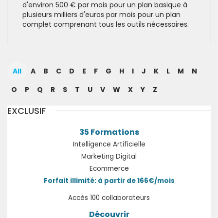
d'environ 500 € par mois pour un plan basique à
plusieurs milliers d'euros par mois pour un plan
complet comprenant tous les outils nécessaires.
All
A
B
C
D
E
F
G
H
I
J
K
L
M
N
O
P
Q
R
S
T
U
V
W
X
Y
Z
EXCLUSIF
35 Formations
Intelligence Artificielle
Marketing Digital
Ecommerce
Forfait illimité: à partir de 166€/mois
Accès 100 collaborateurs
Découvrir