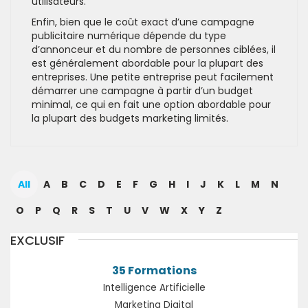
utilisateurs.
Enfin, bien que le coût exact d’une campagne
publicitaire numérique dépende du type
d’annonceur et du nombre de personnes ciblées, il
est généralement abordable pour la plupart des
entreprises. Une petite entreprise peut facilement
démarrer une campagne à partir d’un budget
minimal, ce qui en fait une option abordable pour
la plupart des budgets marketing limités.
All
A
B
C
D
E
F
G
H
I
J
K
L
M
N
O
P
Q
R
S
T
U
V
W
X
Y
Z
EXCLUSIF
35 Formations
Intelligence Artificielle
Marketing Digital