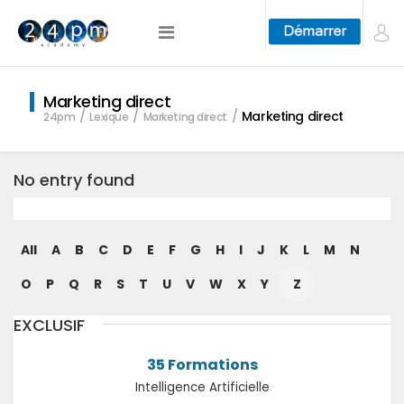
Marketing direct
Marketing direct
24pm
Lexique
Marketing direct
No entry found
All
A
B
C
D
E
F
G
H
I
J
K
L
M
N
O
P
Q
R
S
T
U
V
W
X
Y
Z
EXCLUSIF
35 Formations
Intelligence Artificielle