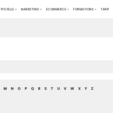
IFICIELLE
MARKETING
ECOMMERCE
FORMATIONS
TARIF
M
N
O
P
Q
R
S
T
U
V
W
X
Y
Z