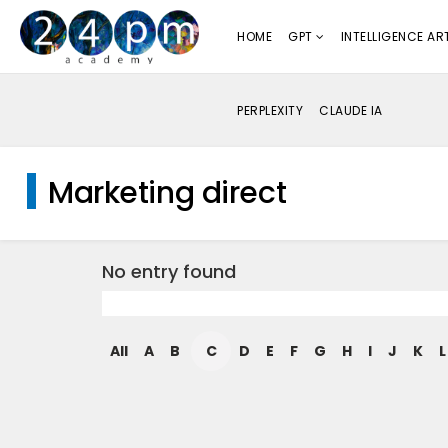
HOME
GPT
INTELLIGENCE ART
PERPLEXITY
CLAUDE IA
Marketing direct
No entry found
All
A
B
C
D
E
F
G
H
I
J
K
L