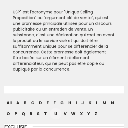
USP" est l'acronyme pour "Unique Selling
Proposition" ou "argument clé de vente", qui est
une promesse principale utilisée pour un discours
publicitaire ou un entretien de vente. En
substance, c'est une déclaration qui met en avant
le produit ou le service visé et qui doit être
suffisamment unique pour se différencier de la
concurrence. Cette promesse doit également
être basée sur un élément réellement
différenciateur, qui ne peut pas être copié ou
dupliqué par la concurrence.
All
A
B
C
D
E
F
G
H
I
J
K
L
M
N
O
P
Q
R
S
T
U
V
W
X
Y
Z
EXCLUSIF