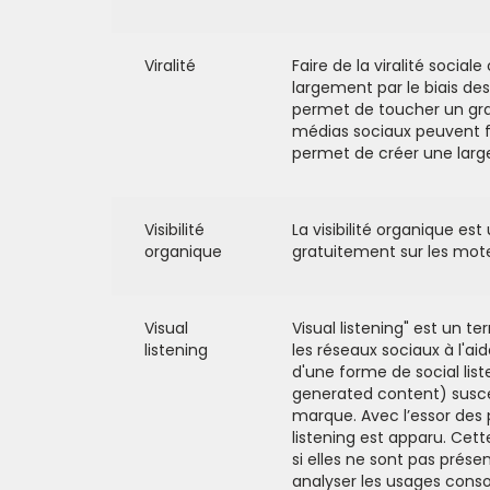
Viralité
Faire de la viralité socia
largement par le biais des
permet de toucher un gran
médias sociaux peuvent fa
permet de créer une larg
Visibilité
La visibilité organique est
organique
gratuitement sur les mote
Visual
Visual listening" est un t
listening
les réseaux sociaux à l'ai
d'une forme de social lis
generated content) suscep
marque. Avec l’essor des 
listening est apparu. Ce
si elles ne sont pas prése
analyser les usages cons