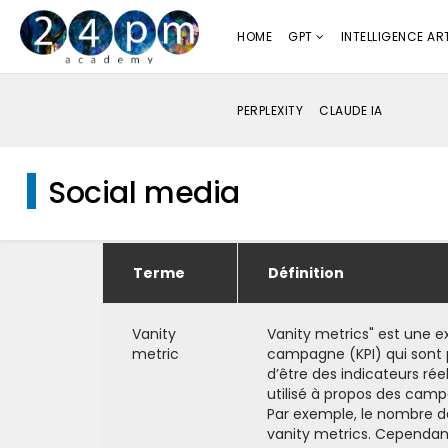
HOME
GPT
INTELLIGENCE ART
PERPLEXITY
CLAUDE IA
Social media
Terme
Définition
Vanity
Vanity metrics" est une ex
metric
campagne (KPI) qui sont p
d’être des indicateurs rée
utilisé à propos des cam
Par exemple, le nombre de
vanity metrics. Cependant