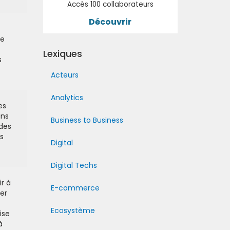
Accès 100 collaborateurs
Découvrir
de
Lexiques
s
Acteurs
Analytics
es
ins
Business to Business
 des
s
Digital
Digital Techs
r à
E-commerce
er
Ecosystème
ise
à