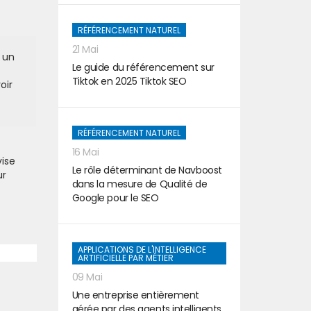
RÉFÉRENCEMENT NATUREL
21 Mai
 un
Le guide du référencement sur
Tiktok en 2025 Tiktok SEO
oir
RÉFÉRENCEMENT NATUREL
16 Mai
vise
Le rôle déterminant de Navboost
ur
dans la mesure de Qualité de
Google pour le SEO
APPLICATIONS DE L'INTELLIGENCE
ARTIFICIELLE PAR MÉTIER
09 Mai
Une entreprise entièrement
gérée par des agents intelligents