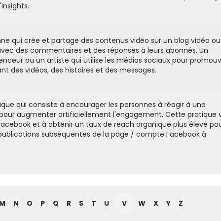
insights.
ne qui crée et partage des contenus vidéo sur un blog vidéo ou
vec des commentaires et des réponses à leurs abonnés. Un
enceur ou un artiste qui utilise les médias sociaux pour promouv
nt des vidéos, des histoires et des messages.
tique qui consiste à encourager les personnes à réagir à une
pour augmenter artificiellement l'engagement. Cette pratique 
 Facebook et à obtenir un taux de reach organique plus élevé po
s publications subséquentes de la page / compte Facebook à
M
N
O
P
Q
R
S
T
U
V
W
X
Y
Z