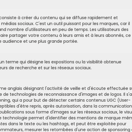
le consiste à créer du contenu qui se diffuse rapidement et
 médias sociaux. C'est un outil puissant pour les marques, car il
d nombre d'utilisateurs en peu de temps. Les utilisateurs des
ire partager votre contenu à leurs amis et à leurs abonnés, ce 
e audience et une plus grande portée.
 un terme qui désigne les expositions ou la visibilité obtenue
urs de recherche et sur les réseaux sociaux.
erme anglais désignant l'activité de veille et d'écoute effectuée s
de de technologies de reconnaissance d'images et de logos. Il s'a
tening, qui a pour but de détecter certains contenus UGC (User-
tibles d'être repris, après autorisation, dans la communicatio
publications sous forme d'images sur les réseaux sociaux, le visu
tte technologie permet d'identifier des mentions de marque mê
ntes dans le texte ou les hashtags, et peut être exploitée pour
ommateurs, mesurer les retombées d'une action de sponsoring