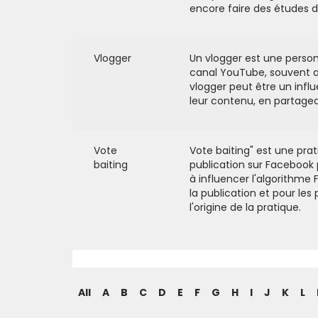
encore faire des études d'
Vlogger
Un vlogger est une person
canal YouTube, souvent a
vlogger peut être un influ
leur contenu, en partagea
Vote
Vote baiting" est une pra
baiting
publication sur Facebook 
à influencer l'algorithme
la publication et pour le
l'origine de la pratique.
All
A
B
C
D
E
F
G
H
I
J
K
L