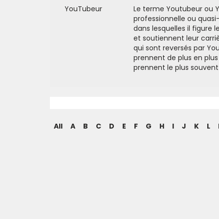
YouTubeur
Le terme Youtubeur ou Y
professionnelle ou quasi
dans lesquelles il figure
et soutiennent leur carriè
qui sont reversés par Yo
prennent de plus en plus
prennent le plus souven
All
A
B
C
D
E
F
G
H
I
J
K
L