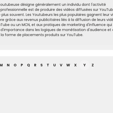
outubeuse désigne généralement un individu dont l'activité
-professionnelle est de produire des vidéos diffusées sur YouTu
 le plus souvent. Les Youtubeurs les plus populaires gagnent leur v
re grâce aux revenus publicitaires liés à la diffusion de leurs vid
uTube ou un MCN, et aux pratiques de marketing d'influence qui
 d'importance dans les logiques de monétisation d'audience et 
t la forme de placements produits sur YouTube.
M
N
O
P
Q
R
S
T
U
V
W
X
Y
Z