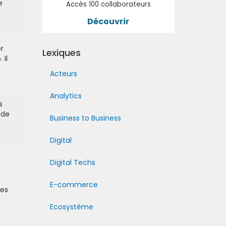
e
Accès 100 collaborateurs
Découvrir
er
Lexiques
 Il
Acteurs
Analytics
s
 de
Business to Business
Digital
Digital Techs
E-commerce
des
Ecosystème