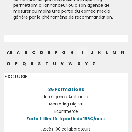
permettant à l’annonceur ou à son agence de
mesurer au moins une partie du earned media
généré par le phénomène de recommandation.
All
A
B
C
D
E
F
G
H
I
J
K
L
M
N
O
P
Q
R
S
T
U
V
W
X
Y
Z
EXCLUSIF
35 Formations
Intelligence Artificielle
Marketing Digital
Ecommerce
Forfait illimité: à partir de 166€/mois
Accès 100 collaborateurs