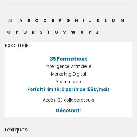
All
A
B
C
D
E
F
G
H
I
J
K
L
M
N
O
P
Q
R
S
T
U
V
W
X
Y
Z
EXCLUSIF
35 Formations
Intelligence Artificielle
Marketing Digital
Ecommerce
Forfait illimité: à partir de 166€/mois
Accès 100 collaborateurs
Découvrir
Lexiques