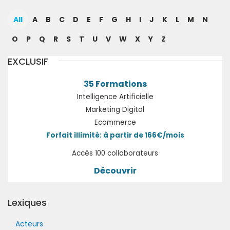
All
A
B
C
D
E
F
G
H
I
J
K
L
M
N
O
P
Q
R
S
T
U
V
W
X
Y
Z
EXCLUSIF
35 Formations
Intelligence Artificielle
Marketing Digital
Ecommerce
Forfait illimité: à partir de 166€/mois
Accès 100 collaborateurs
Découvrir
Lexiques
Acteurs