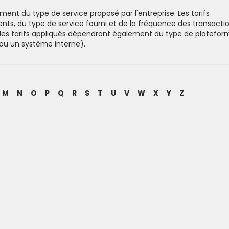
ment du type de service proposé par l'entreprise. Les tarifs
nts, du type de service fourni et de la fréquence des transacti
e, les tarifs appliqués dépendront également du type de platefor
ers ou un système interne).
M
N
O
P
Q
R
S
T
U
V
W
X
Y
Z