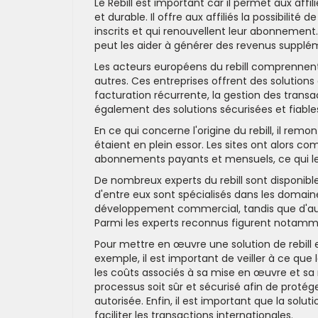
Le Rebill est important car il permet aux aff
et durable. Il offre aux affiliés la possibil
inscrits et qui renouvellent leur abonnement. 
peut les aider à générer des revenus supplé
Les acteurs européens du rebill comprennent 
autres. Ces entreprises offrent des solutions
facturation récurrente, la gestion des transa
également des solutions sécurisées et fiable
En ce qui concerne l'origine du rebill, il remo
étaient en plein essor. Les sites ont alors c
abonnements payants et mensuels, ce qui le
De nombreux experts du rebill sont disponible
d'entre eux sont spécialisés dans les domain
développement commercial, tandis que d'autre
Parmi les experts reconnus figurent notammen
Pour mettre en œuvre une solution de rebill e
exemple, il est important de veiller à ce que 
les coûts associés à sa mise en œuvre et sa 
processus soit sûr et sécurisé afin de protége
autorisée. Enfin, il est important que la sol
faciliter les transactions internationales.