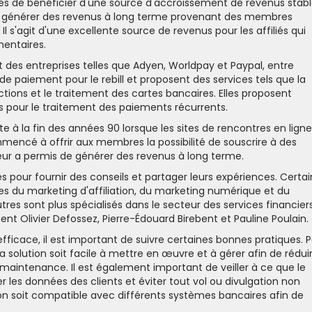
iliés de bénéficier d'une source d'accroissement de revenus stab
ité de générer des revenus à long terme provenant des membres
Il s'agit d'une excellente source de revenus pour les affiliés qui
mentaires.
des entreprises telles que Adyen, Worldpay et Paypal, entre
 de paiement pour le rebill et proposent des services tels que la
ctions et le traitement des cartes bancaires. Elles proposent
s pour le traitement des paiements récurrents.
nte à la fin des années 90 lorsque les sites de rencontres en ligne
ommencé à offrir aux membres la possibilité de souscrire à des
ur a permis de générer des revenus à long terme.
s pour fournir des conseils et partager leurs expériences. Certai
es du marketing d'affiliation, du marketing numérique et du
s sont plus spécialisés dans le secteur des services financiers
t Olivier Defossez, Pierre-Édouard Birebent et Pauline Poulain.
fficace, il est important de suivre certaines bonnes pratiques. P
la solution soit facile à mettre en œuvre et à gérer afin de rédui
maintenance. Il est également important de veiller à ce que le
r les données des clients et éviter tout vol ou divulgation non
ution soit compatible avec différents systèmes bancaires afin de