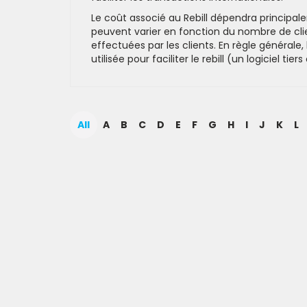
Le coût associé au Rebill dépendra principale
peuvent varier en fonction du nombre de clie
effectuées par les clients. En règle général
utilisée pour faciliter le rebill (un logiciel ti
All
A
B
C
D
E
F
G
H
I
J
K
L