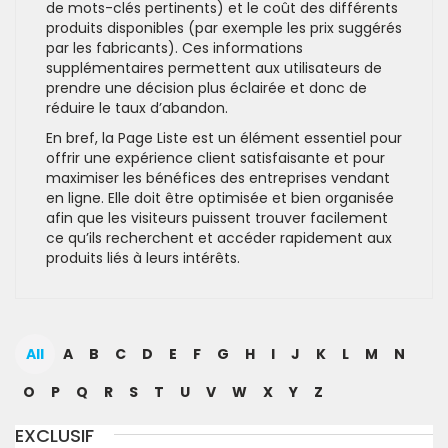
de mots-clés pertinents) et le coût des différents
produits disponibles (par exemple les prix suggérés
par les fabricants). Ces informations
supplémentaires permettent aux utilisateurs de
prendre une décision plus éclairée et donc de
réduire le taux d’abandon.
En bref, la Page Liste est un élément essentiel pour
offrir une expérience client satisfaisante et pour
maximiser les bénéfices des entreprises vendant
en ligne. Elle doit être optimisée et bien organisée
afin que les visiteurs puissent trouver facilement
ce qu’ils recherchent et accéder rapidement aux
produits liés à leurs intérêts.
All
A
B
C
D
E
F
G
H
I
J
K
L
M
N
O
P
Q
R
S
T
U
V
W
X
Y
Z
EXCLUSIF