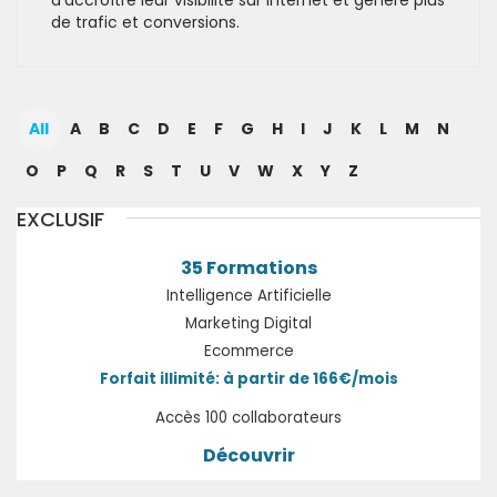
d'accroître leur visibilité sur internet et génère plus
de trafic et conversions.
All
A
B
C
D
E
F
G
H
I
J
K
L
M
N
O
P
Q
R
S
T
U
V
W
X
Y
Z
EXCLUSIF
35 Formations
Intelligence Artificielle
Marketing Digital
Ecommerce
Forfait illimité: à partir de 166€/mois
Accès 100 collaborateurs
Découvrir