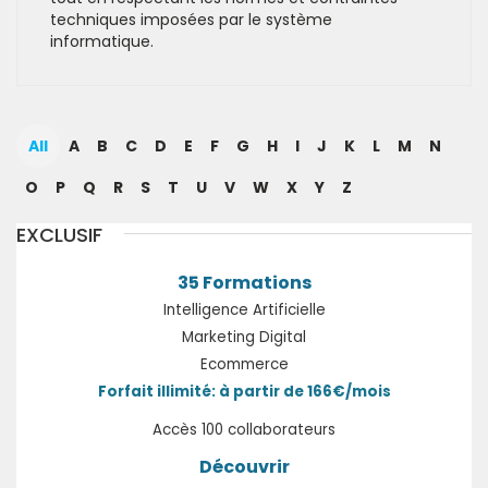
techniques imposées par le système
informatique.
All
A
B
C
D
E
F
G
H
I
J
K
L
M
N
O
P
Q
R
S
T
U
V
W
X
Y
Z
EXCLUSIF
35 Formations
Intelligence Artificielle
Marketing Digital
Ecommerce
Forfait illimité: à partir de 166€/mois
Accès 100 collaborateurs
Découvrir