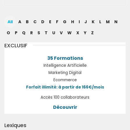
All
A
B
C
D
E
F
G
H
I
J
K
L
M
N
O
P
Q
R
S
T
U
V
W
X
Y
Z
EXCLUSIF
35 Formations
Intelligence Artificielle
Marketing Digital
Ecommerce
Forfait illimité: à partir de 166€/mois
Accès 100 collaborateurs
Découvrir
Lexiques