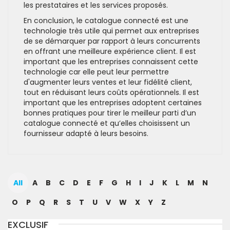
les prestataires et les services proposés.
En conclusion, le catalogue connecté est une
technologie très utile qui permet aux entreprises
de se démarquer par rapport à leurs concurrents
en offrant une meilleure expérience client. Il est
important que les entreprises connaissent cette
technologie car elle peut leur permettre
d'augmenter leurs ventes et leur fidélité client,
tout en réduisant leurs coûts opérationnels. Il est
important que les entreprises adoptent certaines
bonnes pratiques pour tirer le meilleur parti d’un
catalogue connecté et qu’elles choisissent un
fournisseur adapté à leurs besoins.
All
A
B
C
D
E
F
G
H
I
J
K
L
M
N
O
P
Q
R
S
T
U
V
W
X
Y
Z
EXCLUSIF