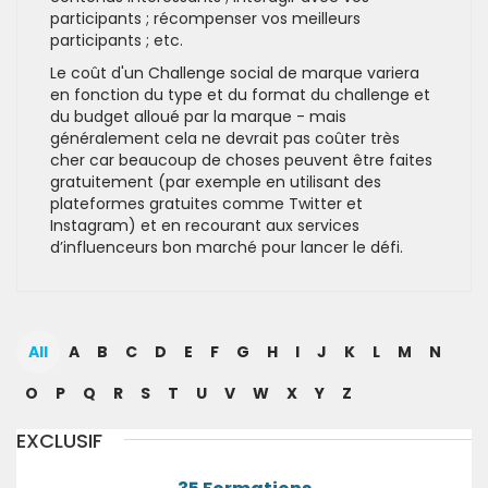
participants ; récompenser vos meilleurs
participants ; etc.
Le coût d'un Challenge social de marque variera
en fonction du type et du format du challenge et
du budget alloué par la marque - mais
généralement cela ne devrait pas coûter très
cher car beaucoup de choses peuvent être faites
gratuitement (par exemple en utilisant des
plateformes gratuites comme Twitter et
Instagram) et en recourant aux services
d’influenceurs bon marché pour lancer le défi.
All
A
B
C
D
E
F
G
H
I
J
K
L
M
N
O
P
Q
R
S
T
U
V
W
X
Y
Z
EXCLUSIF