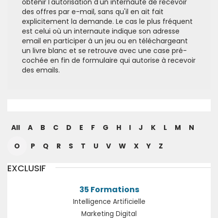
obtenir l'autorisation d'un internaute de recevoir
des offres par e-mail, sans qu'il en ait fait
explicitement la demande. Le cas le plus fréquent
est celui où un internaute indique son adresse
email en participer à un jeu ou en téléchargeant
un livre blanc et se retrouve avec une case pré-
cochée en fin de formulaire qui autorise à recevoir
des emails.
All
A
B
C
D
E
F
G
H
I
J
K
L
M
N
O
P
Q
R
S
T
U
V
W
X
Y
Z
EXCLUSIF
35 Formations
Intelligence Artificielle
Marketing Digital