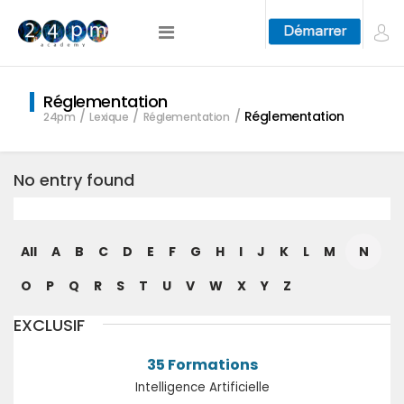
Réglementation
Réglementation
24pm
Lexique
Réglementation
No entry found
All
A
B
C
D
E
F
G
H
I
J
K
L
M
N
O
P
Q
R
S
T
U
V
W
X
Y
Z
EXCLUSIF
35 Formations
Intelligence Artificielle