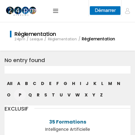
Réglementation
Réglementation
24pm
Lexique
Réglementation
No entry found
All
A
B
C
D
E
F
G
H
I
J
K
L
M
N
O
P
Q
R
S
T
U
V
W
X
Y
Z
EXCLUSIF
35 Formations
Intelligence Artificielle