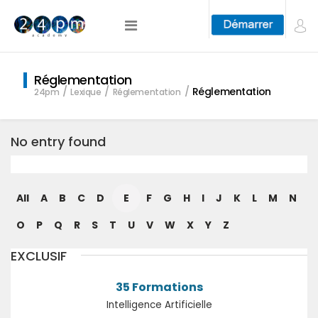
Réglementation
Réglementation
24pm
Lexique
Réglementation
No entry found
All
A
B
C
D
E
F
G
H
I
J
K
L
M
N
O
P
Q
R
S
T
U
V
W
X
Y
Z
EXCLUSIF
35 Formations
Intelligence Artificielle