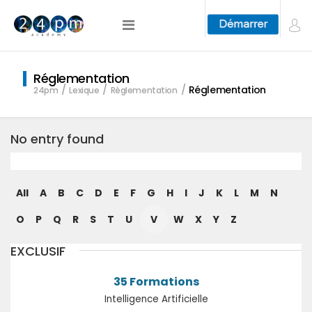
Réglementation
Réglementation
24pm
Lexique
Réglementation
No entry found
All
A
B
C
D
E
F
G
H
I
J
K
L
M
N
O
P
Q
R
S
T
U
V
W
X
Y
Z
EXCLUSIF
35 Formations
Intelligence Artificielle