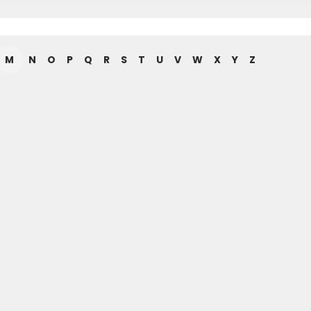
M
N
O
P
Q
R
S
T
U
V
W
X
Y
Z