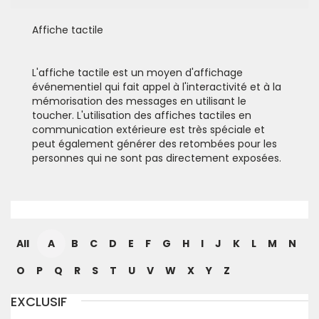
Affiche tactile
L'affiche tactile est un moyen d'affichage
événementiel qui fait appel à l'interactivité et à la
mémorisation des messages en utilisant le
toucher. L'utilisation des affiches tactiles en
communication extérieure est très spéciale et
peut également générer des retombées pour les
personnes qui ne sont pas directement exposées.
All
A
B
C
D
E
F
G
H
I
J
K
L
M
N
O
P
Q
R
S
T
U
V
W
X
Y
Z
EXCLUSIF