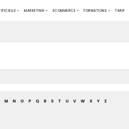
IFICIELLE
MARKETING
ECOMMERCE
FORMATIONS
TARIF
M
N
O
P
Q
R
S
T
U
V
W
X
Y
Z