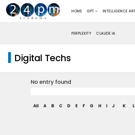
HOME
GPT
INTELLIGENCE ART
PERPLEXITY
CLAUDE IA
Digital Techs
No entry found
All
A
B
C
D
E
F
G
H
I
J
K
L