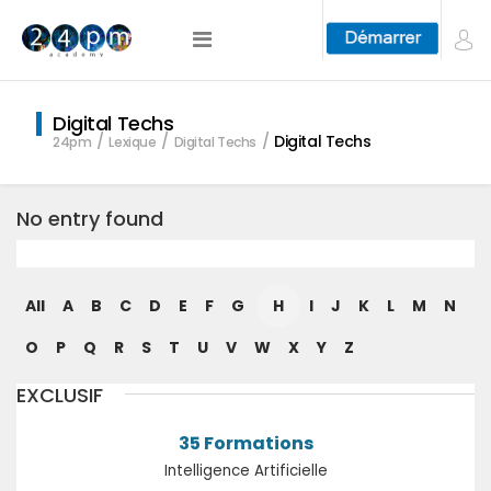
Digital Techs
Digital Techs
24pm
Lexique
Digital Techs
No entry found
All
A
B
C
D
E
F
G
H
I
J
K
L
M
N
O
P
Q
R
S
T
U
V
W
X
Y
Z
EXCLUSIF
35 Formations
Intelligence Artificielle