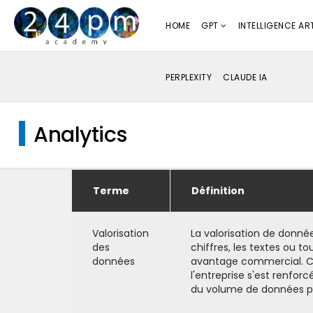
HOME
GPT
INTELLIGENCE ART
PERPLEXITY
CLAUDE IA
Analytics
Terme
Définition
Valorisation
La valorisation de donnée
des
chiffres, les textes ou 
données
avantage commercial. Cet
l'entreprise s'est renfor
du volume de données pro