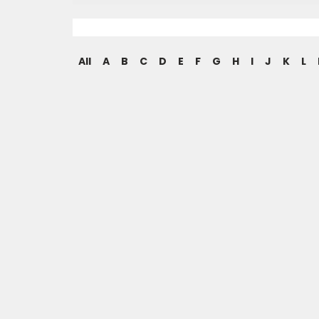
All
A
B
C
D
E
F
G
H
I
J
K
L