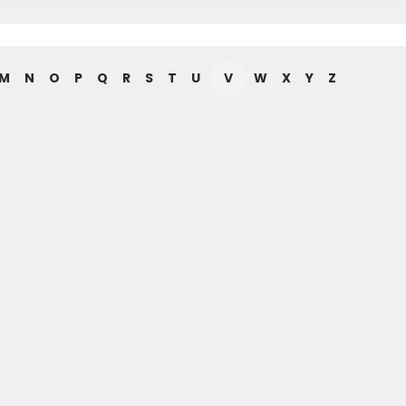
M
N
O
P
Q
R
S
T
U
V
W
X
Y
Z