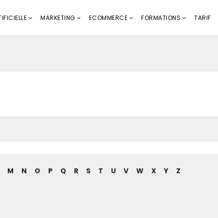
IFICIELLE
MARKETING
ECOMMERCE
FORMATIONS
TARIF
M
N
O
P
Q
R
S
T
U
V
W
X
Y
Z