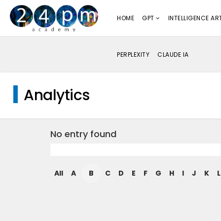
HOME
GPT
INTELLIGENCE ART
PERPLEXITY
CLAUDE IA
Analytics
No entry found
All
A
B
C
D
E
F
G
H
I
J
K
L