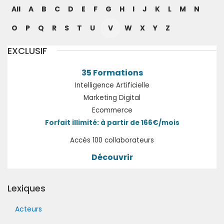
All
A
B
C
D
E
F
G
H
I
J
K
L
M
N
O
P
Q
R
S
T
U
V
W
X
Y
Z
EXCLUSIF
35 Formations
Intelligence Artificielle
Marketing Digital
Ecommerce
Forfait illimité: à partir de 166€/mois
Accès 100 collaborateurs
Découvrir
Lexiques
Acteurs