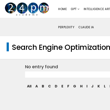
HOME
GPT
INTELLIGENCE ART
PERPLEXITY
CLAUDE IA
Search Engine Optimizatio
No entry found
All
A
B
C
D
E
F
G
H
I
J
K
L