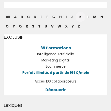
All
A
B
C
D
E
F
G
H
I
J
K
L
M
N
O
P
Q
R
S
T
U
V
W
X
Y
Z
EXCLUSIF
35 Formations
Intelligence Artificielle
Marketing Digital
Ecommerce
Forfait illimité: à partir de 166€/mois
Accès 100 collaborateurs
Découvrir
Lexiques