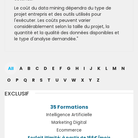
Le coût du data mining dépendra du type de
projet entrepris et des outils utilisés pour
l'exécuter. Les coûts peuvent varier
considérablement selon la taille du projet, la
quantité et la qualité des données disponibles et
le type d'analyse demandée."
All
A
B
C
D
E
F
G
H
I
J
K
L
M
N
O
P
Q
R
S
T
U
V
W
X
Y
Z
EXCLUSIF
35 Formations
Intelligence Artificielle
Marketing Digital
Ecommerce
Forfait illimité: à partir de 166€/mois