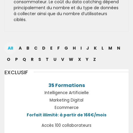
consommateur. Le coût du data catching dépend
principalement du nombre et du type de données
à collecter ainsi que du nombre d’utilisateurs
ciblés.
All
A
B
C
D
E
F
G
H
I
J
K
L
M
N
O
P
Q
R
S
T
U
V
W
X
Y
Z
EXCLUSIF
35 Formations
Intelligence Artificielle
Marketing Digital
Ecommerce
Forfait illimité: à partir de 166€/mois
Accès 100 collaborateurs