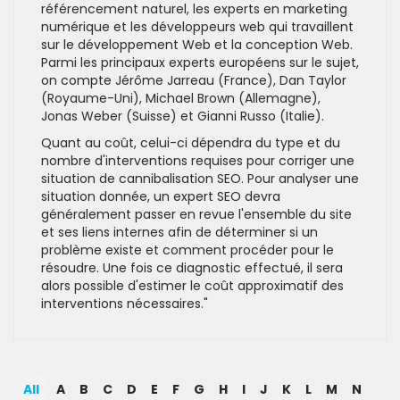
référencement naturel, les experts en marketing
numérique et les développeurs web qui travaillent
sur le développement Web et la conception Web.
Parmi les principaux experts européens sur le sujet,
on compte Jérôme Jarreau (France), Dan Taylor
(Royaume-Uni), Michael Brown (Allemagne),
Jonas Weber (Suisse) et Gianni Russo (Italie).
Quant au coût, celui-ci dépendra du type et du
nombre d'interventions requises pour corriger une
situation de cannibalisation SEO. Pour analyser une
situation donnée, un expert SEO devra
généralement passer en revue l'ensemble du site
et ses liens internes afin de déterminer si un
problème existe et comment procéder pour le
résoudre. Une fois ce diagnostic effectué, il sera
alors possible d'estimer le coût approximatif des
interventions nécessaires."
All
A
B
C
D
E
F
G
H
I
J
K
L
M
N