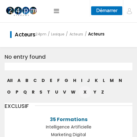
Acteurs
Acteurs
24pm
Lexique
Acteurs
No entry found
All
A
B
C
D
E
F
G
H
I
J
K
L
M
N
O
P
Q
R
S
T
U
V
W
X
Y
Z
EXCLUSIF
35 Formations
Intelligence Artificielle
Marketing Digital