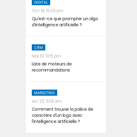
DIGITAL
Oct 19, 15:29 pm
Qu'est-ce que prompter un algo
d'intelligence artificielle ?
CRM
Mai 10, 13:15 pm
Liste de moteurs de
recommandations
MARKETING
Avr 23, 11:58 am
Comment trouver la police de
caractère d'un logo avec
l'intelligence artificielle ?