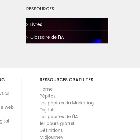
RESSOURCES
Livres
Glossaire de l'IA
NG
RESSOURCES GRATUITES
Home
ytics
Pépites
e
Les pépites du Marketing
te web
Digital
Les pépites de l'IA
gital
1er cours gratuit
Définitions
Midjourney