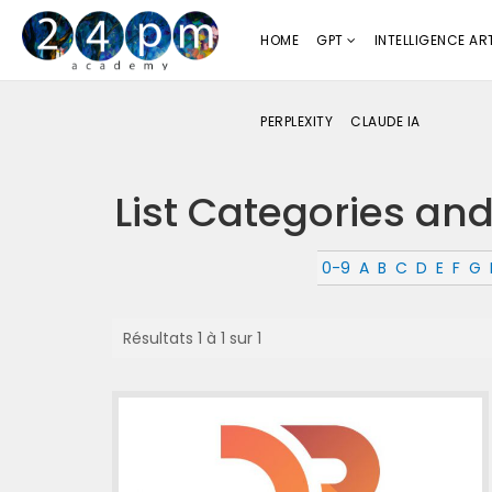
HOME
GPT
INTELLIGENCE ART
PERPLEXITY
CLAUDE IA
List Categories and
0-9
A
B
C
D
E
F
G
Résultats 1 à 1 sur 1