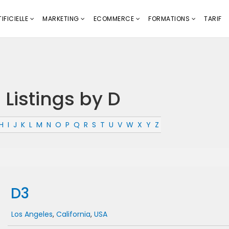
IFICIELLE
MARKETING
ECOMMERCE
FORMATIONS
TARIF
 Listings by D
H
I
J
K
L
M
N
O
P
Q
R
S
T
U
V
W
X
Y
Z
D3
Los Angeles
,
California
,
USA