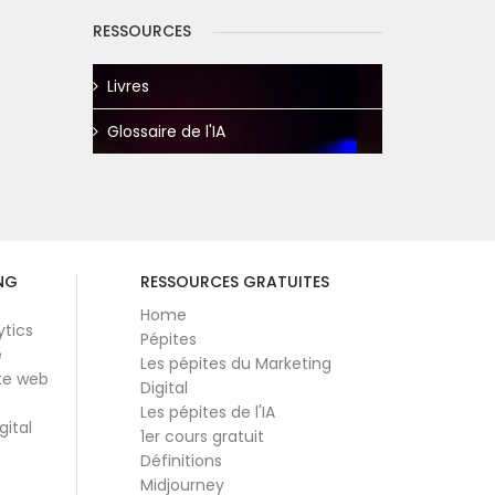
RESSOURCES
Livres
Glossaire de l'IA
NG
RESSOURCES GRATUITES
Home
ytics
Pépites
e
Les pépites du Marketing
te web
Digital
Les pépites de l'IA
gital
1er cours gratuit
Définitions
Midjourney