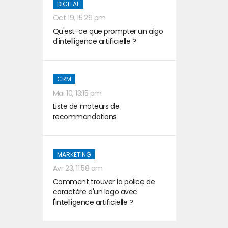
DIGITAL
Oct 19, 15:29 pm
Qu'est-ce que prompter un algo
d'intelligence artificielle ?
CRM
Mai 10, 13:15 pm
Liste de moteurs de
recommandations
MARKETING
Avr 23, 11:58 am
Comment trouver la police de
caractère d'un logo avec
l'intelligence artificielle ?