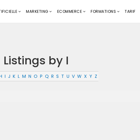
IFICIELLE
MARKETING
ECOMMERCE
FORMATIONS
TARIF
Listings by I
H
I
J
K
L
M
N
O
P
Q
R
S
T
U
V
W
X
Y
Z