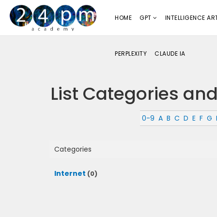
HOME
GPT
INTELLIGENCE ART
PERPLEXITY
CLAUDE IA
List Categories and 
0-9
A
B
C
D
E
F
G
Categories
Internet
(0)