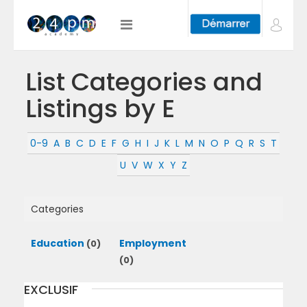
List Categories and
Listings by E
0-9
A
B
C
D
E
F
G
H
I
J
K
L
M
N
O
P
Q
R
S
T
U
V
W
X
Y
Z
Categories
Education
Employment
(0)
(0)
EXCLUSIF