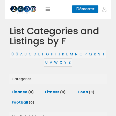
List Categories and
Listings by F
0-9
A
B
C
D
E
F
G
H
I
J
K
L
M
N
O
P
Q
R
S
T
U
V
W
X
Y
Z
Categories
Finance
Fitness
Food
(0)
(0)
(0)
Football
(0)