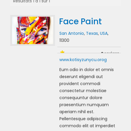
Résultats 1 à 1 sur 1
Face Paint
San Antonio
,
Texas
,
USA
,
11300
0 reviews
www.kotisyzunycu.orog
Eum odio in dolor et omnis
deserunt eligendi aut
provident commodi
consectetur molestiae
consequuntur dolore
praesentium numquam
aperiam nihil est.
Pellentesque adipiscing
commodo elit at imperdiet