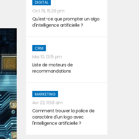
DIGITAL
Oct 19, 15:29 pm
Qu'est-ce que prompter un algo
d'intelligence artificielle ?
CRM
Mai 10, 13:15 pm
Liste de moteurs de
recommandations
MARKETING
Avr 23, 11:58 am
Comment trouver la police de
caractère d'un logo avec
l'intelligence artificielle ?