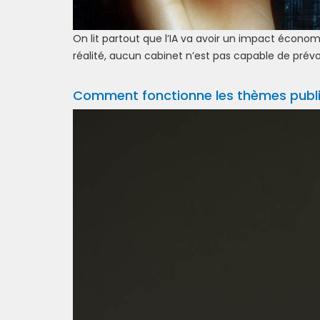
On lit partout que l’IA va avoir un impact écon
réalité, aucun cabinet n’est pas capable de prévoir
Comment fonctionne les thèmes publi