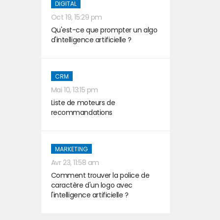
DIGITAL
Oct 19, 15:29 pm
Qu'est-ce que prompter un algo
d'intelligence artificielle ?
CRM
Mai 10, 13:15 pm
Liste de moteurs de
recommandations
MARKETING
Avr 23, 11:58 am
Comment trouver la police de
caractère d'un logo avec
l'intelligence artificielle ?