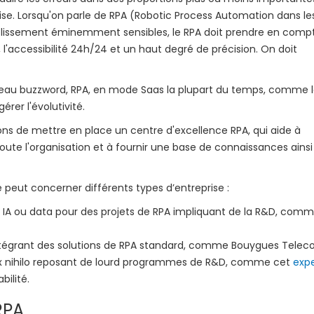
prise. Lorsqu'on parle de RPA (Robotic Process Automation dans le
lissement éminemment sensibles, le RPA doit prendre en comp
l'accessibilité 24h/24 et un haut degré de précision. On doit
uveau buzzword, RPA, en mode Saas la plupart du temps, comme l
érer l'évolutivité.
ns de mettre en place un centre d'excellence RPA, qui aide à
oute l'organisation et à fournir une base de connaissances ains
peut concerner différents types d’entreprise :
e IA ou data pour des projets de RPA impliquant de la R&D, com
ntégrant des solutions de RPA standard, comme Bouygues Tele
 ex nihilo reposant de lourd programmes de R&D, comme cet
exp
bilité.
RPA