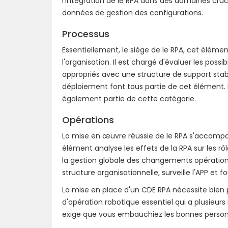
l'intégration de le RPA dans des domaines cruc
données de gestion des configurations.
Processus
Essentiellement, le siège de le RPA, cet éléme
l'organisation. Il est chargé d'évaluer les pos
appropriés avec une structure de support stable
déploiement font tous partie de cet élément.
également partie de cette catégorie.
Opérations
La mise en œuvre réussie de le RPA s'accompa
élément analyse les effets de la RPA sur les r
la gestion globale des changements opératio
structure organisationnelle, surveille l'APP et f
La mise en place d'un CDE RPA nécessite bien
d'opération robotique essentiel qui a plusieur
exige que vous embauchiez les bonnes personne