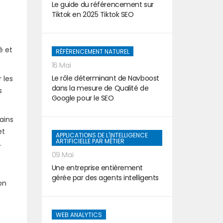
Le guide du référencement sur
Tiktok en 2025 Tiktok SEO
é et
RÉFÉRENCEMENT NATUREL
16 Mai
Le rôle déterminant de Navboost
 les
dans la mesure de Qualité de
s
Google pour le SEO
ains
et
APPLICATIONS DE L'INTELLIGENCE
ARTIFICIELLE PAR MÉTIER
.
09 Mai
Une entreprise entièrement
gérée par des agents intelligents
on
WEB ANALYTICS