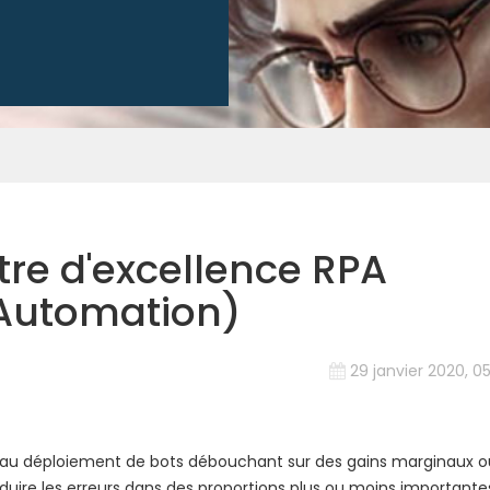
tre d'excellence RPA
 Automation)
29 janvier 2020, 05
 au déploiement de bots débouchant sur des gains marginaux o
duire les erreurs dans des proportions plus ou moins importante