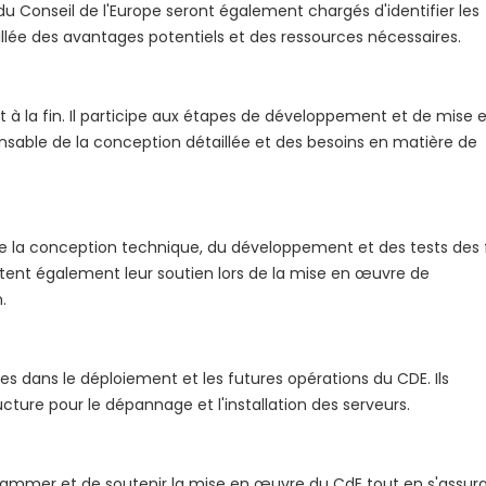
u Conseil de l'Europe seront également chargés d'identifier les
llée des avantages potentiels et des ressources nécessaires.
but à la fin. Il participe aux étapes de développement et de mise 
onsable de la conception détaillée et des besoins en matière de
 la conception technique, du développement et des tests des 
ortent également leur soutien lors de la mise en œuvre de
.
es dans le déploiement et les futures opérations du CDE. Ils
cture pour le dépannage et l'installation des serveurs.
ogrammer et de soutenir la mise en œuvre du CdE tout en s'assur