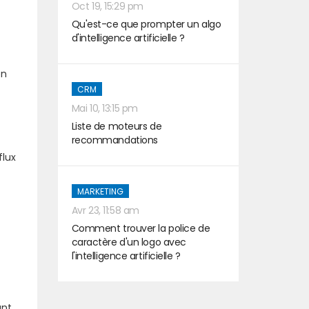
Oct 19, 15:29 pm
Qu'est-ce que prompter un algo
d'intelligence artificielle ?
en
CRM
Mai 10, 13:15 pm
Liste de moteurs de
recommandations
flux
MARKETING
Avr 23, 11:58 am
Comment trouver la police de
caractère d'un logo avec
l'intelligence artificielle ?
ant