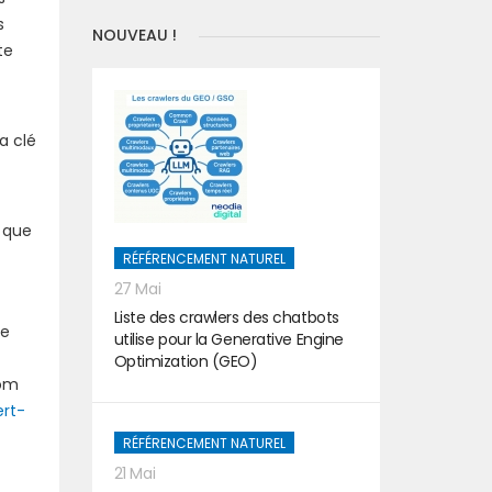
s
NOUVEAU !
te
a clé
i que
RÉFÉRENCEMENT NATUREL
27 Mai
Liste des crawlers des chatbots
me
utilise pour la Generative Engine
Optimization (GEO)
com
ert-
RÉFÉRENCEMENT NATUREL
21 Mai