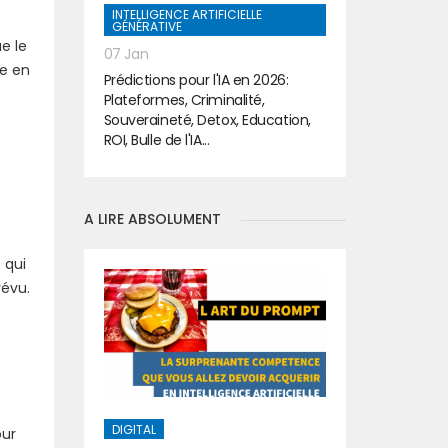
INTELLIGENCE ARTIFICIELLE
GÉNÉRATIVE
e le
07 Jan
le en
Prédictions pour l'IA en 2026:
Plateformes, Criminalité,
Souveraineté, Detox, Education,
ROI, Bulle de l'IA...
A LIRE ABSOLUMENT
 qui
révu.
DIGITAL
our