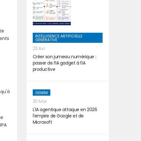
e
te
INTELLIGENCE ARTIFICIELLE
ments
GÉNÉRATIVE
23 Avr
Créer son jumeau numérique :
passer de l’IA gadget à l’IA
productive
squ'à
GEMINI
30 Mar
L'IA agentique attaque en 2026
l'empire de Google et de
me
Microsoft
 RPA