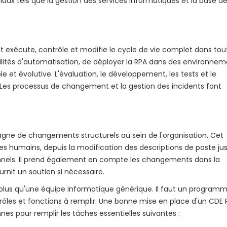
iaux tels que la gestion des services informatiques et la base d
nt exécute, contrôle et modifie le cycle de vie complet dans tou
sibilités d'automatisation, de déployer la RPA dans des environne
 et évolutive. L'évaluation, le développement, les tests et le
 Les processus de changement et la gestion des incidents font
gne de changements structurels au sein de l'organisation. Cet
ôles humains, depuis la modification des descriptions de poste ju
nnels. Il prend également en compte les changements dans la
ournit un soutien si nécessaire.
 plus qu'une équipe informatique générique. Il faut un program
s rôles et fonctions à remplir. Une bonne mise en place d'un CDE
s pour remplir les tâches essentielles suivantes :